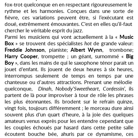
fox-trot quelconque en en respectant rigoureusement le
rythme et les harmonies. Conçues dans une sorte de
fièvre, ces variations peuvent être, si l’exécutant est
doué, extrêmement émouvantes. C'est en elles qu’il-faut
chercher le véritable esprit du jazz.
Music
Parmi les musiciens qui vont actuellement à la «
Box
» se trouvent des spécialistes
hot
de grande valeur:
Freddie Johnson
Albert Wynn
, pianiste;
, trombone;
Harry Cooper
Big
, trompette ; un géant, surnommé «
Boy
», dans les mains de qui le saxophone ténor parait un
jouet d'enfant. Ils jouent de deux heures à six heures,
interrompus seulement de temps en temps par une
chanteuse ou d’autres attractions. Prenant une mélodie
quelconque,
Dinah
,
Nobody’Sweetheart
,
Confessin
’, ils
partent de là pour improviser à tour de rôle les phrases
les plus étonnantes. Ils brodent sur le refrain quinze,
vingt fois, toujours différemment ; le morceau dure ainsi
souvent plus d'un quart d'heure, à la joie des quelques
amateurs venus exprès pour les entendre cependant que
les couples échoués par hasard dans cette petite salle
écoutent bouche bée, ahuris par ce dynamisme, ces