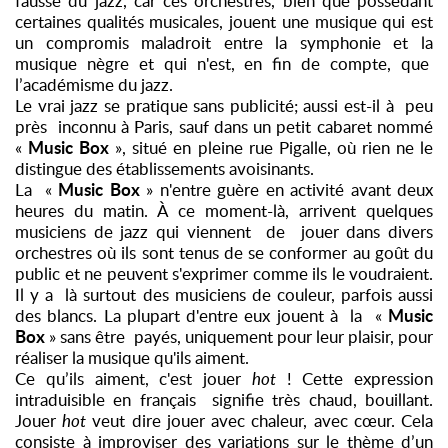
fausse du jazz, car ces orchestres, bien que possédant
certaines qualités musicales, jouent une musique qui est
un compromis maladroit entre la symphonie et la
musique nègre et qui n'est, en fin de compte, que
l’académisme du jazz.
Le vrai jazz se pratique sans publicité; aussi est-il à peu
près inconnu à Paris, sauf dans un petit cabaret nommé
Music Box
«
», situé en pleine rue Pigalle, où rien ne le
distingue des établissements avoisinants.
Music Box
La «
» n'entre guère en activité avant deux
heures du matin. À ce moment-là, arrivent quelques
musiciens de jazz qui viennent de jouer dans divers
orchestres où ils sont tenus de se conformer au goût du
public et ne peuvent s'exprimer comme ils le voudraient.
Il y a là surtout des musiciens de couleur, parfois aussi
Music
des blancs. La plupart d'entre eux jouent à la «
Box
» sans être payés, uniquement pour leur plaisir, pour
réaliser la musique qu'ils aiment.
Ce qu’ils aiment, c'est jouer
hot
! Cette expression
intraduisible en français signifie très chaud, bouillant.
Jouer
hot
veut dire jouer avec chaleur, avec cœur. Cela
consiste à improviser des variations sur le thème d’un