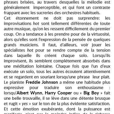
phrases brisées, au travers desquelles la mélodie est
généralement imperceptible, et qui font un contraste
frappant avec les sucreries des orchestres habituels.
Cet étonnement ne doit pas surprendre: les
improvisations
hot
sont tellement différentes de toute
autre musique, qu’on les ressent difficilement du premier
coup. On a tendance à les prendre pour de la virtuosité,
alors qu'elles sont l'expression de la pensée de quelques
grands musiciens. Il faut, d'ailleurs, voir jouer les
spécialistes
hot
pour se rendre compte de la tension
dans laquelle ils créent chaque solo. Lorsqu’ils
improvisent, ils semblent complétement absorbés dans
une méditation lointaine. Chaque fois que l'un d’eux
exécute un solo, tous les autres écoutent attentivement
et se regardent en souriant lorsqu'une phrase leur plait.
Freddie Johnson
Le pianiste
a même une habitude plus
expressive pour traduire son enthousiasme :
Albert Wynn
Harry Cooper
Big Boy
lorsqu’
,
ou «
» fait
une belle trouvaille, il se lève dans une détente brusque
et rugit «
yes
» sur le ton de la plus évidente satisfaction.
Et cette émotion exubérante, dont la puissance est