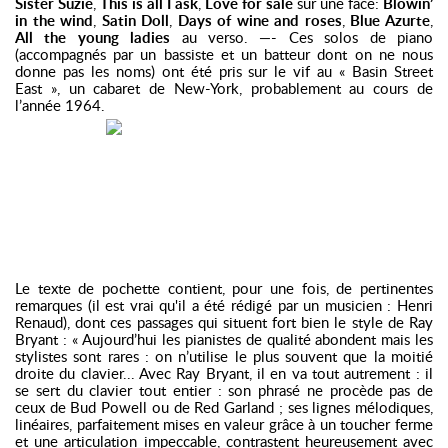
Sister Suzie
,
This is all I ask
,
Love for sale
sur une face:
Blowin’
in the wind
,
Satin Doll
,
Days of wine and roses
,
Blue Azurte
,
All the young ladies
au verso. —- Ces solos de piano
(accompagnés par un bassiste et un batteur dont on ne nous
donne pas les noms) ont été pris sur le vif au « Basin Street
East », un cabaret de New-York, probablement au cours de
l’année 1964.
Le texte de pochette contient, pour une fois, de pertinentes
remarques (il est vrai qu'il a été rédigé par un musicien : Henri
Renaud), dont ces passages qui situent fort bien le style de Ray
Bryant : « Aujourd’hui les pianistes de qualité abondent mais les
stylistes sont rares : on n’utilise le plus souvent que la moitié
droite du clavier... Avec Ray Bryant, il en va tout autrement : il
se sert du clavier tout entier : son phrasé ne procède pas de
ceux de Bud Powell ou de Red Garland ; ses lignes mélodiques,
linéaires, parfaitement mises en valeur grâce à un toucher ferme
et une articulation impeccable, contrastent heureusement avec