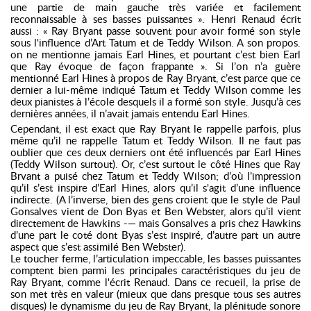
une partie de main gauche très variée et facilement
reconnaissable à ses basses puissantes ». Henri Renaud écrit
aussi : « Ray Bryant passe souvent pour avoir formé son style
sous l'influence d’Art Tatum et de Teddy Wilson. A son propos.
on ne mentionne jamais Earl Hines, et pourtant c’est bien Earl
que Ray évoque de façon frappante ». Si l’on n’a guère
mentionné Earl Hines à propos de Ray Bryant, c’est parce que ce
dernier a lui-même indiqué Tatum et Teddy Wilson comme les
deux pianistes à l’école desquels il a formé son style. Jusqu’à ces
dernières années, il n’avait jamais entendu Earl Hines.
Cependant, il est exact que Ray Bryant le rappelle parfois, plus
même qu’il ne rappelle Tatum et Teddy Wilson. Il ne faut pas
oublier que ces deux derniers ont été influencés par Earl Hines
(Teddy Wilson surtout). Or, c’est surtout le côté Hines que Ray
Brvant a puisé chez Tatum et Teddy Wilson; d’où l’impression
qu’il s’est inspire d’Earl Hines, alors qu’il s'agit d’une influence
indirecte. (A l’inverse, bien des gens croient que le style de Paul
Gonsalves vient de Don Byas et Ben Webster, alors qu’il vient
directement de Hawkins -— mais Gonsalves a pris chez Hawkins
d’une part le coté dont Byas s’est inspiré, d’autre part un autre
aspect que s’est assimilé Ben Webster).
Le toucher ferme, l’articulation impeccable, les basses puissantes
comptent bien parmi les principales caractéristiques du jeu de
Ray Bryant, comme l'écrit Renaud. Dans ce recueil, la prise de
son met très en valeur (mieux que dans presque tous ses autres
disques) le dynamisme du jeu de Ray Bryant, la plénitude sonore