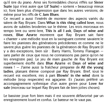
qu’il tire du piano. Ainsi ses formidables chorus riffés sur
Sister
Suzie
(qui n’est autre que
Lil’ Suzie
) « sortent » beaucoup mieux
ici, font bien plus d’impression que dans les autres versions; de
même pour les riffs de
C Jam Blues
.
Ce recueil a aussi l'intérêt de montrer des aspects variés du
talent de Ray Bryant. Dans
What is this thing called love
, nous
avons de subtiles broderies sur le thème. Les trois morceaux en
tempo lent ou semi-lent,
This is all I ask
,
Days of wine and
roses
,
Blue Azurte
montrent que Ray Bryant sait faire
« chanter » une mélodie tout en la swinguant comme savaient le
faire les pianistes des générations précédentes et comme ne le
savent plus guère les pianistes de la génération de Ray Bryant (il
y a des exceptions, bien sûr : Barry Harris, Tommy Flanagan —
sans parler de ceux que nous ne connaissons pas parce qu’on ne
les enregistre pas). Le jeu de main gauche de Ray Bryant est
superbement étoffé dans
Blue Azurte
et
Days of wine and
roses
! — J’aime aussi la fraîcheur pimpante de
All the young
ladies
, plaisant thème composé par Ray Bryant. Bref, tout le
recueil est excellent, mis à part
Blowin’ in the wind
dont la
mélodie (trop respectée) est agaçante. Et j’aurais préféré un
accompagnement rythmique d’un autre genre pour
Love for
sale
(morceau sur lequel Ray Bryant fait de bien jolies choses).
Le bassiste joue fort bien mais il est souvent défavorisé par un
enregistrement lourd et confus. Le batteur ne le vaut pas.